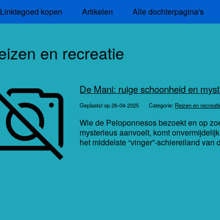
Linktegoed kopen
Artikelen
Alle dochterpagina's
eizen en recreatie
De Mani: ruige schoonheid en myst
Geplaatst op 26-04-2025
Categorie:
Reizen en recreati
Wie de Peloponnesos bezoekt en op zoek
mysterieus aanvoelt, komt onvermijdelijk
het middelste “vinger”-schiereiland van d