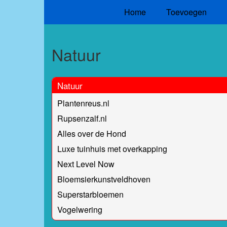
Home
Toevoegen
Natuur
Natuur
Plantenreus.nl
Rupsenzalf.nl
Alles over de Hond
Luxe tuinhuis met overkapping
Next Level Now
Bloemsierkunstveldhoven
Superstarbloemen
Vogelwering